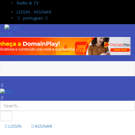
Radio & TV
LOGIN
/
ASSINAR
portugues
LOGIN
ASSINAR