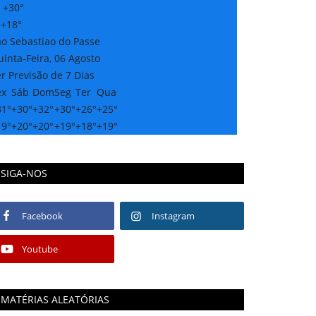
:
+
30°
:
+
18°
ao Sebastiao do Passe
inta-Feira, 06 Agosto
r Previsão de 7 Dias
ex
Sáb
Dom
Seg
Ter
Qua
31°
+
30°
+
32°
+
30°
+
26°
+
25°
19°
+
20°
+
20°
+
19°
+
18°
+
19°
SIGA-NOS
Facebook
Instagram
Youtube
MATÉRIAS ALEATÓRIAS