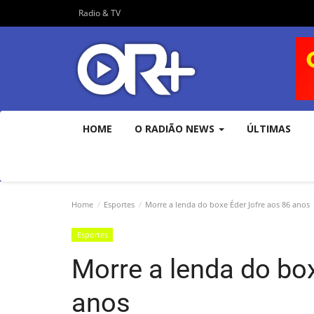
Radio & TV
HOME
O RADIÃO NEWS
ÚLTIMAS
Home
Esportes
Morre a lenda do boxe Éder Jofre aos 86 anos
Esportes
Morre a lenda do bo
anos