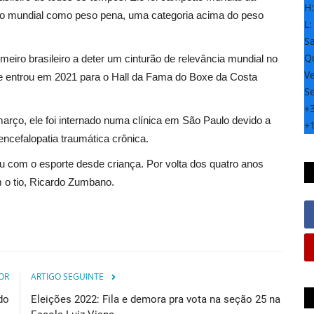
H
ulo mundial como peso pena, uma categoria acima do peso
L
S
Qu
meiro brasileiro a deter um cinturão de relevância mundial no
Ve
 entrou em 2021 para o Hall da Fama do Boxe da Costa
S
+
rço, ele foi internado numa clínica em São Paulo devido a
+
encefalopatia traumática crônica.
u com o esporte desde criança. Por volta dos quatro anos
m o tio, Ricardo Zumbano.
OR
ARTIGO SEGUINTE
do
Eleições 2022: Fila e demora pra vota na seção 25 na