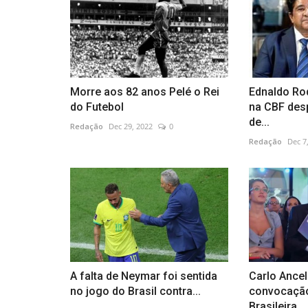
Morre aos 82 anos Pelé o Rei
Ednaldo Ro
do Futebol
na CBF des
de...
Redação
Dec 29, 2022
0
Redação
Dec 7
A falta de Neymar foi sentida
Carlo Ancel
no jogo do Brasil contra...
convocação
Brasileira...