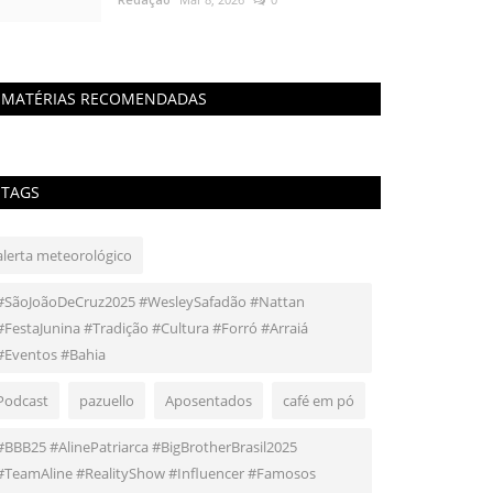
MATÉRIAS RECOMENDADAS
TAGS
alerta meteorológico
#SãoJoãoDeCruz2025 #WesleySafadão #Nattan
#FestaJunina #Tradição #Cultura #Forró #Arraiá
#Eventos #Bahia
Podcast
pazuello
Aposentados
café em pó
#BBB25 #AlinePatriarca #BigBrotherBrasil2025
#TeamAline #RealityShow #Influencer #Famosos