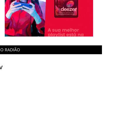
O RADIÃO
V