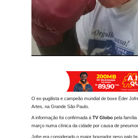
O ex-pugilista e campeão mundial de boxe Éder Jo
Artes, na Grande São Paulo.
A informação foi confirmada à
TV Globo
pela famíli
março numa clínica da cidade por causa de pneumo
Jofre era considerado o maior boxeador peso galo br