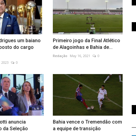
drigues um baiano
Primeiro jogo da Final Atlético
posto do cargo
de Alagoinhas e Bahia de...
Redação
May 16, 2021
0
, 2023
0
otti anuncia
Bahia vence o Tremendão com
 da Seleção
a equipe de transição