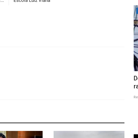
..
Escola Luiz Viana
Economia
rno Lula
Preço do Café em Pó Dispara com Alta
D
de 54,04% em 12 Meses
r
Redação
Jan 14, 2025
0
Re
omo
O preço do café em pó disparou, acumulando alta de 54,04%
em 12 meses. Entenda os...