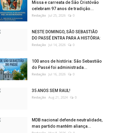
Missa e carreata de São Cristóvão
celebram 97 anos de tradição...
Redação
Jul 25, 2026
0
NESTE DOMINGO, SÃO SEBASTIÃO
DO PASSÉ ENTRA PARA A HISTÓRIA:
Redação
Jul 14, 2026
0
100 anos de história: São Sebastião
do Passé foi administrada...
Redação
Jul 16, 2026
0
35 ANOS SEM RAUL!
Redação
Aug 21, 2024
0
MDB nacional defende neutralidade,
mas partido mantém aliança...
Redação
Mar 8, 2026
0