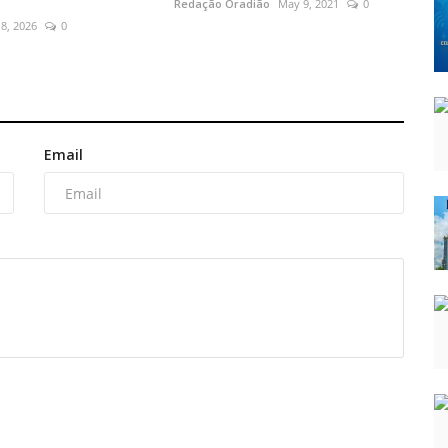
Redação Oradião
May 9, 2021
0
8, 2026
0
Email