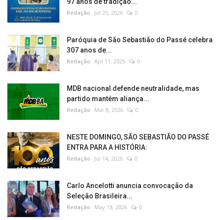
97 anos de tradição...
Redação
Jul 25, 2026
0
Paróquia de São Sebastião do Passé celebra
307 anos de...
Redação
Apr 11, 2025
0
MDB nacional defende neutralidade, mas
partido mantém aliança...
Redação
Mar 8, 2026
0
NESTE DOMINGO, SÃO SEBASTIÃO DO PASSÉ
ENTRA PARA A HISTÓRIA:
Redação
Jul 14, 2026
0
Carlo Ancelotti anuncia convocação da
Seleção Brasileira...
Redação
May 18, 2026
0