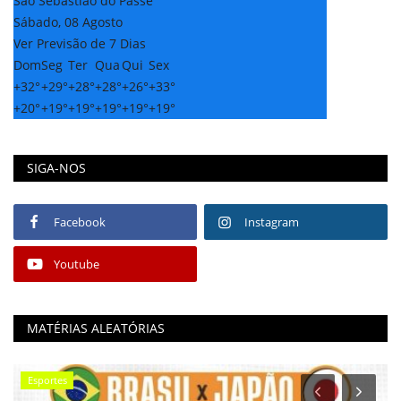
Sao Sebastiao do Passe
Sábado, 08 Agosto
Ver Previsão de 7 Dias
Dom
Seg
Ter
Qua
Qui
Sex
+
32°
+
29°
+
28°
+
28°
+
26°
+
33°
+
20°
+
19°
+
19°
+
19°
+
19°
+
19°
SIGA-NOS
Facebook
Instagram
Youtube
MATÉRIAS ALEATÓRIAS
Esportes