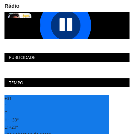
Rádio
PUBLICIDADE
TEMPO
+
31
°
C
H:
+
33°
L:
+
20°