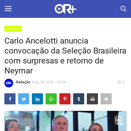
Esportes
LOGIN
ASSINAR
Carlo Ancelotti anuncia
convocação da Seleção Brasileira
Home
com surpresas e retorno de
O Radião News
Neymar
Últimas
Redação
May 18, 2026 - 18:08
0
Radio & Tv
Política
Economia