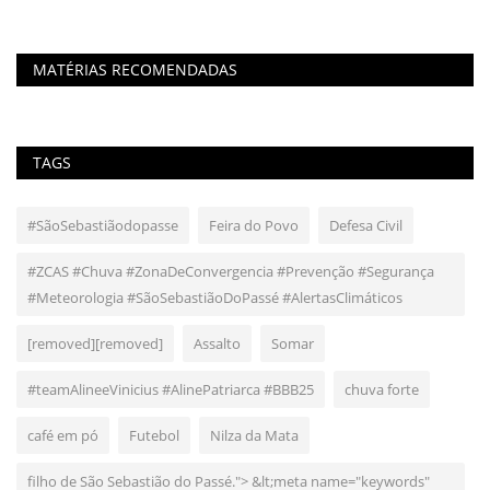
MATÉRIAS RECOMENDADAS
TAGS
#SãoSebastiãodopasse
Feira do Povo
Defesa Civil
#ZCAS #Chuva #ZonaDeConvergencia #Prevenção #Segurança
#Meteorologia #SãoSebastiãoDoPassé #AlertasClimáticos
[removed][removed]
Assalto
Somar
#teamAlineeVinicius #AlinePatriarca #BBB25
chuva forte
café em pó
Futebol
Nilza da Mata
filho de São Sebastião do Passé."> &lt;meta name="keywords"