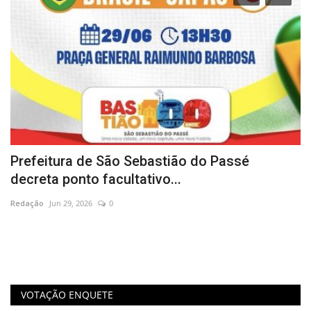
Prefeitura de São Sebastião do Passé
I
decreta ponto facultativo...
r
Redação
Jun 29, 2026
0
Re
VOTAÇÃO ENQUETE