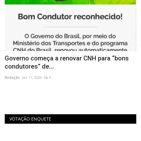
Governo começa a renovar CNH para “bons
N
condutores” de...
P
Redação
Jan 11, 2026
0
Re
Ca
da
VOTAÇÃO ENQUETE