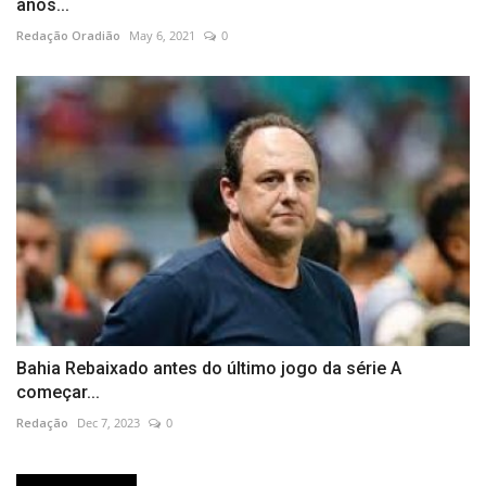
anos...
Redação Oradião
May 6, 2021
0
Bahia Rebaixado antes do último jogo da série A
começar...
Redação
Dec 7, 2023
0