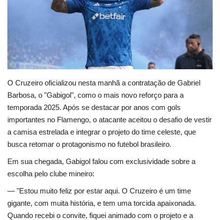
Educação
Municípios
Esportes
O Cruzeiro oficializou nesta manhã a contratação de Gabriel
Saúde
Barbosa, o "Gabigol", como o mais novo reforço para a
temporada 2025. Após se destacar por anos com gols
Language
importantes no Flamengo, o atacante aceitou o desafio de vestir
a camisa estrelada e integrar o projeto do time celeste, que
portugues
English
busca retomar o protagonismo no futebol brasileiro.
Em sua chegada, Gabigol falou com exclusividade sobre a
escolha pelo clube mineiro:
— "Estou muito feliz por estar aqui. O Cruzeiro é um time
gigante, com muita história, e tem uma torcida apaixonada.
Quando recebi o convite, fiquei animado com o projeto e a