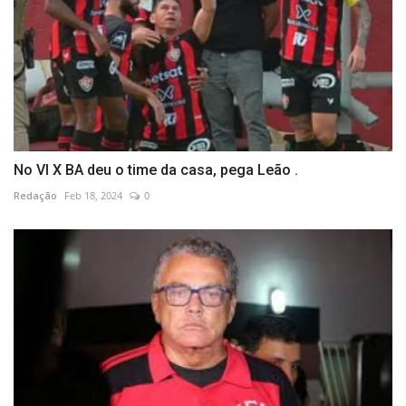
No VI X BA deu o time da casa, pega Leão .
Redação
Feb 18, 2024
0