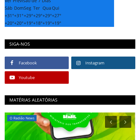
Ver Previsão de 7 Dias
Sáb
Dom
Seg
Ter
Qua
Qui
+
31°
+
31°
+
29°
+
29°
+
29°
+
27°
+
20°
+
20°
+
19°
+
18°
+
19°
+
19°
SIGA-NOS
Facebook
Instagram
Youtube
MATÉRIAS ALEATÓRIAS
O Radião News