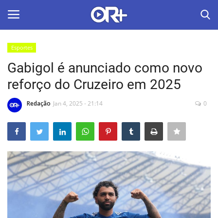
Esportes
LOGIN
ASSINAR
Gabigol é anunciado como novo
reforço do Cruzeiro em 2025
Home
Redação
Jan 4, 2025 - 21:14
0
O Radião News
Últimas
Radio & Tv
Política
Economia