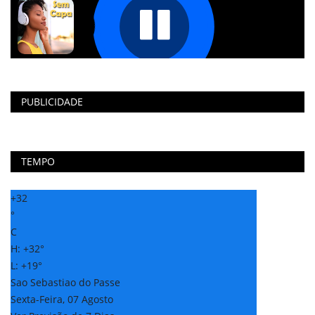
PUBLICIDADE
TEMPO
+
32
°
C
H:
+
32°
L:
+
19°
Sao Sebastiao do Passe
Sexta-Feira, 07 Agosto