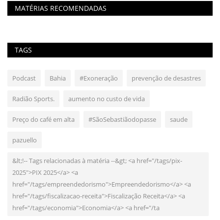
MATÉRIAS RECOMENDADAS
TAGS
Podcast
Bahia
#Exoneração
prevenção de desastres
Radião Sports.
aumento no custo de vida
Preço do café em alta
#SãoSebastiãodopasse
saude
pazuello
&lt;!-- Tags relacionadas à matéria --&gt; <a href="/tags/pix-
2025">PIX 2025</a> <a
href="/tags/empreendedorismo">Empreendedorismo</a> <a
href="/tags/fiscalizacao-receita">Fiscalização Receita</a> <a
href="/tags/economia">Economia</a> <a href="/ta