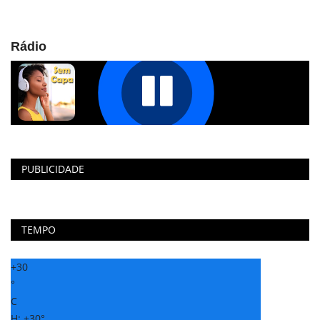
Rádio
PUBLICIDADE
TEMPO
+
30
°
C
H:
+
30°