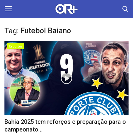
Tag:
Futebol Baiano
LOGIN
ASSINAR
Esportes
Home
O Radião News
Últimas
Radio & Tv
Política
Bahia 2025 tem reforços e preparação para o
Economia
campeonato...