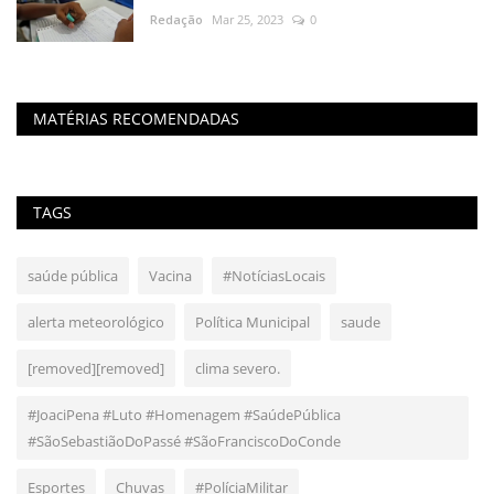
Redação
Mar 25, 2023
0
MATÉRIAS RECOMENDADAS
TAGS
saúde pública
Vacina
#NotíciasLocais
alerta meteorológico
Política Municipal
saude
[removed][removed]
clima severo.
#JoaciPena #Luto #Homenagem #SaúdePública
#SãoSebastiãoDoPassé #SãoFranciscoDoConde
Esportes
Chuvas
#PolíciaMilitar