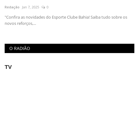
Redação
Jan 7, 2025
0
Educação
"Confira as novidades do Esporte Clube Bahia! Saiba tudo sobre os
novos reforços,...
Municípios
Esportes
O RADIÃO
Saúde
TV
Language
portugues
English