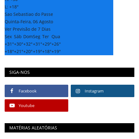
L:
+
18°
Sao Sebastiao do Passe
Quinta-Feira, 06 Agosto
Ver Previsão de 7 Dias
Sex
Sáb
Dom
Seg
Ter
Qua
+
31°
+
30°
+
32°
+
31°
+
29°
+
26°
+
18°
+
21°
+
20°
+
19°
+
18°
+
19°
SIGA-NOS
Facebook
Instagram
Youtube
MATÉRIAS ALEATÓRIAS