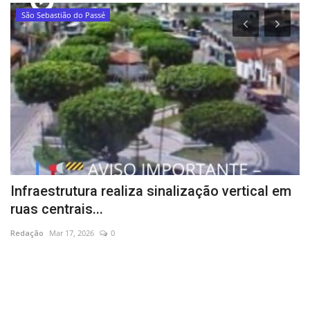
São Sebastião do Passé
Infraestrutura realiza sinalização vertical em
N
ruas centrais...
r
Redação
Mar 17, 2026
0
Re
Ib
ca