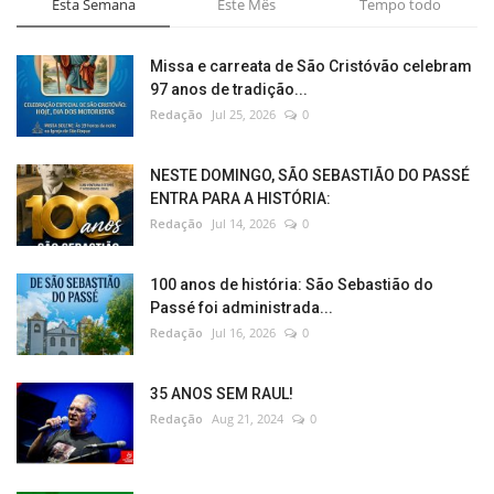
Esta Semana
Este Mês
Tempo todo
Missa e carreata de São Cristóvão celebram
97 anos de tradição...
Redação
Jul 25, 2026
0
NESTE DOMINGO, SÃO SEBASTIÃO DO PASSÉ
ENTRA PARA A HISTÓRIA:
Redação
Jul 14, 2026
0
100 anos de história: São Sebastião do
Passé foi administrada...
Redação
Jul 16, 2026
0
35 ANOS SEM RAUL!
Redação
Aug 21, 2024
0