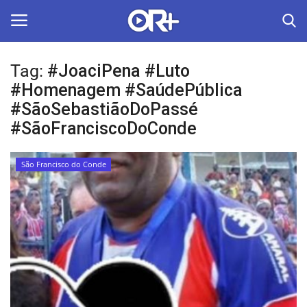
Tag:
#JoaciPena #Luto
LOGIN
ASSINAR
#Homenagem #SaúdePública
#SãoSebastiãoDoPassé
Home
#SãoFranciscoDoConde
O Radião News
São Francisco do Conde
Últimas
Radio & Tv
Política
Economia