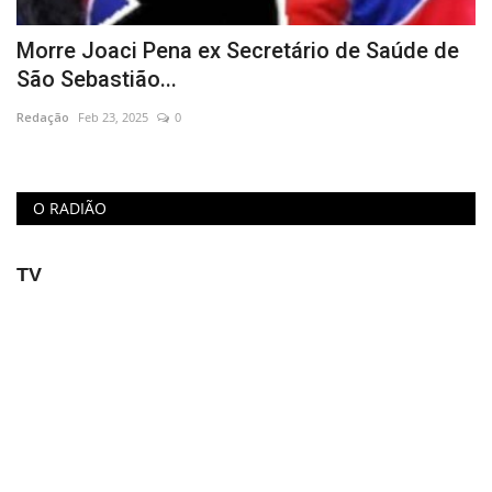
Educação
Morre Joaci Pena ex Secretário de Saúde de
São Sebastião...
Municípios
Redação
Feb 23, 2025
0
Esportes
Saúde
O RADIÃO
Language
TV
portugues
English