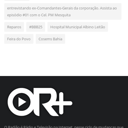
entrevistando ex-Comandantes-Gerais da corporação. Assista ao
episódio #01 com o Cel. PM Mesquita
Reparos
#BBB25
Hospital Municipal Albino Leitão
Feira do Povo
Cosems Bahia
O Radião é Rádio e Televisão na Internet, nesse ciclo de mudanças que