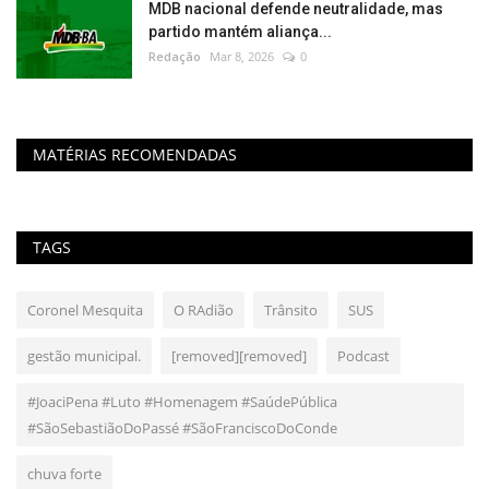
MDB nacional defende neutralidade, mas
partido mantém aliança...
Redação
Mar 8, 2026
0
MATÉRIAS RECOMENDADAS
TAGS
Coronel Mesquita
O RAdião
Trânsito
SUS
gestão municipal.
[removed][removed]
Podcast
#JoaciPena #Luto #Homenagem #SaúdePública
#SãoSebastiãoDoPassé #SãoFranciscoDoConde
chuva forte