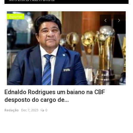
Esportes
s
Ednaldo Rodrigues um baiano na CBF
N
desposto do cargo de...
C
Redação
Dec 7, 2023
0
Re
Os
pa