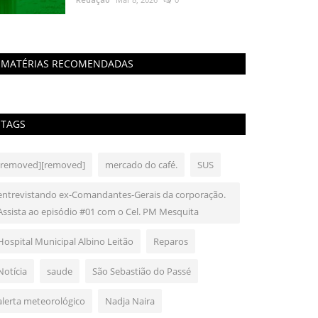
MATÉRIAS RECOMENDADAS
TAGS
[removed][removed]
mercado do café.
SUS
entrevistando ex-Comandantes-Gerais da corporação.
Assista ao episódio #01 com o Cel. PM Mesquita
Hospital Municipal Albino Leitão
Reparos
Notícia
saude
São Sebastião do Passé
alerta meteorológico
Nadja Naira