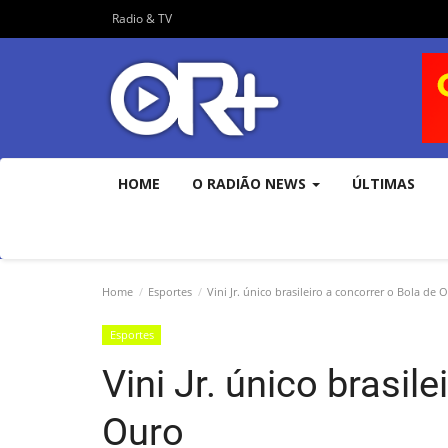
Radio & TV
HOME
O RADIÃO NEWS
ÚLTIMAS
Home
Esportes
Vini Jr. único brasileiro a concorrer o Bola de 
Esportes
Vini Jr. único brasil
Ouro