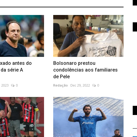
ixado antes do
Bolsonaro prestou
 da série A
condolências aos familiares
de Pele
, 2023
0
Redação
Dec 29, 2022
0