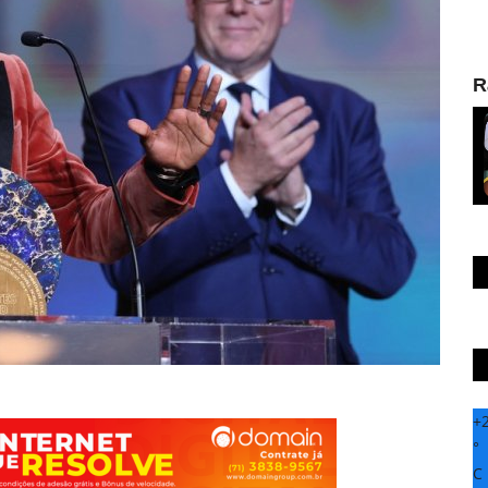
R
+
°
C