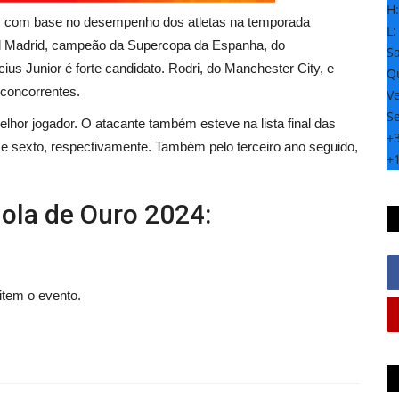
H
es com base no desempenho dos atletas na temporada
L
 Madrid
, campeão da Supercopa da Espanha, do
S
s Junior é forte candidato. Rodri, do
Manchester City
, e
Qu
 concorrentes.
Ve
S
elhor jogador. O atacante também esteve na lista final das
+
e sexto, respectivamente. Também pelo terceiro ano seguido,
+
Bola de Ouro 2024:
tem o evento.