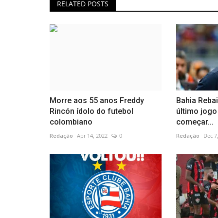
RELATED POSTS
Morre aos 55 anos Freddy
Bahia Reba
Rincón ídolo do futebol
último jogo
colombiano
começar...
Redação
Apr 14, 2022
0
Redação
Dec 7