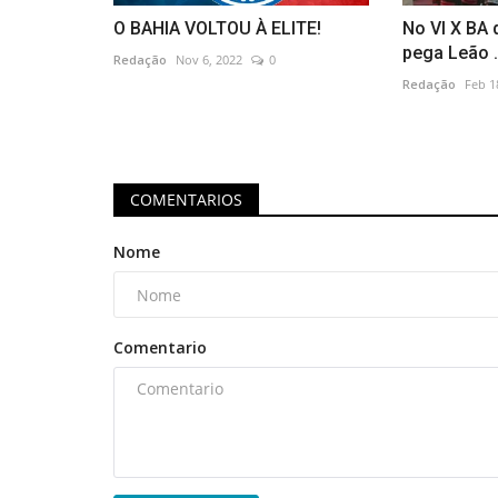
O BAHIA VOLTOU À ELITE!
No VI X BA 
pega Leão .
Redação
Nov 6, 2022
0
Redação
Feb 1
COMENTARIOS
Nome
Comentario