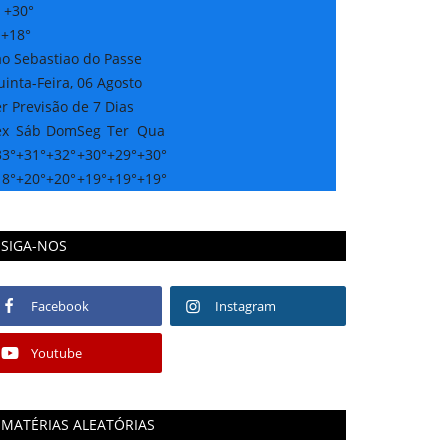
:
+
30°
:
+
18°
ao Sebastiao do Passe
inta-Feira, 06 Agosto
r Previsão de 7 Dias
ex
Sáb
Dom
Seg
Ter
Qua
33°
+
31°
+
32°
+
30°
+
29°
+
30°
18°
+
20°
+
20°
+
19°
+
19°
+
19°
SIGA-NOS
Facebook
Instagram
Youtube
MATÉRIAS ALEATÓRIAS