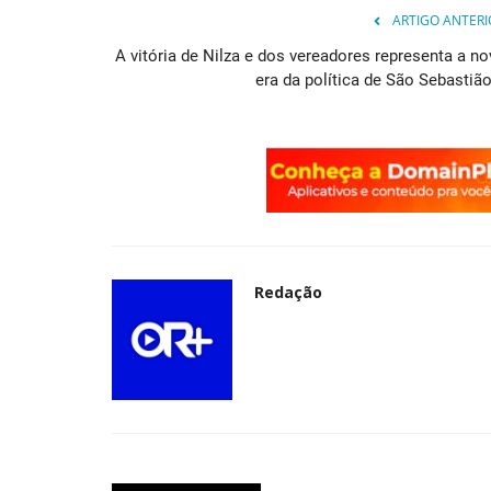
ARTIGO ANTERI
Municípios
A vitória de Nilza e dos vereadores representa a no
era da política de São Sebastião.
ços e preparação
Golpe do dinheiro emprestado 
Redação
celular em São Sebastião...
Redação
Nov 20, 2023
0
 Clube Bahia! Saiba tudo
O vice-prefeito de São Sebastião do Passé , Luc
teve sua foto em um contato...