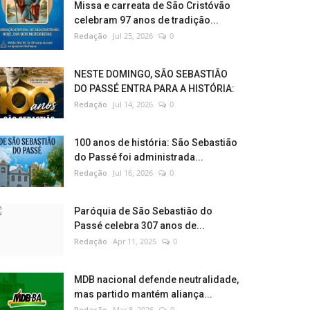
Missa e carreata de São Cristóvão
celebram 97 anos de tradição...
Redação
Jul 25, 2026
0
NESTE DOMINGO, SÃO SEBASTIÃO
DO PASSÉ ENTRA PARA A HISTÓRIA:
Redação
Jul 14, 2026
0
100 anos de história: São Sebastião
do Passé foi administrada...
Redação
Jul 16, 2026
0
Paróquia de São Sebastião do
Passé celebra 307 anos de...
Redação
Apr 11, 2025
0
MDB nacional defende neutralidade,
mas partido mantém aliança...
Redação
Mar 8, 2026
0