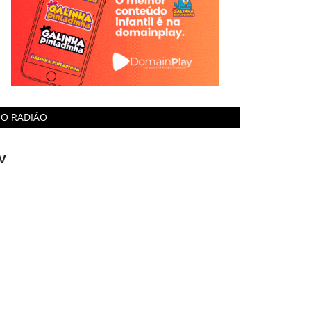
O RADIÃO
V