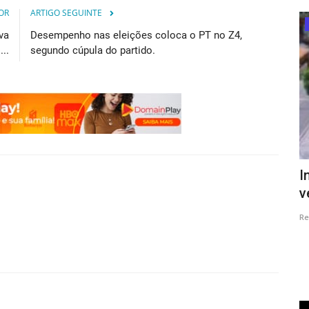
OR
ARTIGO SEGUINTE
Esportes
va
Desempenho nas eleições coloca o PT no Z4,
..
segundo cúpula do partido.
pelo
No VI X BA deu o time da casa, pega
I
Leão .
v
Redação
Feb 18, 2024
0
Re
iano Lago