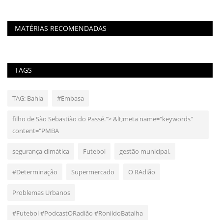
MATÉRIAS RECOMENDADAS
TAGS
TAG: Bahia
#Embasa
filho de São Sebastião do Passé."> &lt;meta name="keywords"
content="PMBA
segurança climática
Futebol
gestão municipal.
#Determinação
Supermercado
O RAdião
Problemas Urbanos
#Futebol #PodcastORadião #RonildoBatalha