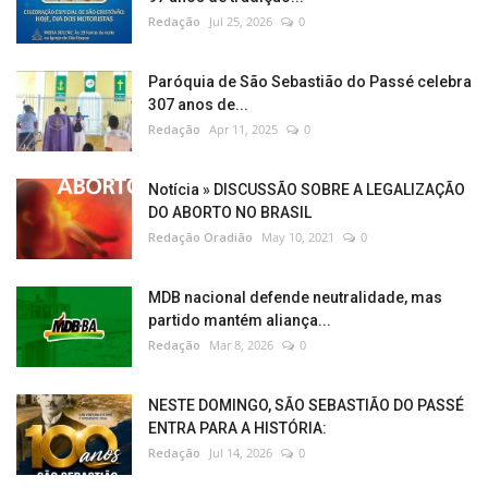
Redação
Jul 25, 2026
0
Paróquia de São Sebastião do Passé celebra
307 anos de...
Redação
Apr 11, 2025
0
Notícia » DISCUSSÃO SOBRE A LEGALIZAÇÃO
DO ABORTO NO BRASIL
Redação Oradião
May 10, 2021
0
MDB nacional defende neutralidade, mas
partido mantém aliança...
Redação
Mar 8, 2026
0
NESTE DOMINGO, SÃO SEBASTIÃO DO PASSÉ
ENTRA PARA A HISTÓRIA:
Redação
Jul 14, 2026
0