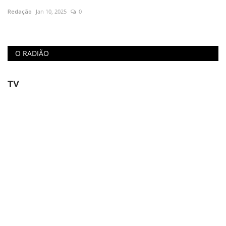
Redação
Jan 10, 2025
0
Educação
Municípios
O RADIÃO
Esportes
TV
Saúde
Language
portugues
English