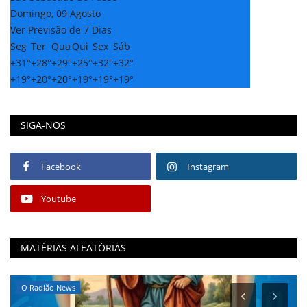
Domingo, 09 Agosto
Ver Previsão de 7 Dias
Seg
Ter
Qua
Qui
Sex
Sáb
+
31°
+
28°
+
29°
+
25°
+
32°
+
32°
+
19°
+
20°
+
20°
+
19°
+
19°
+
19°
SIGA-NOS
Facebook
Instagram
Youtube
MATÉRIAS ALEATÓRIAS
O Radião News