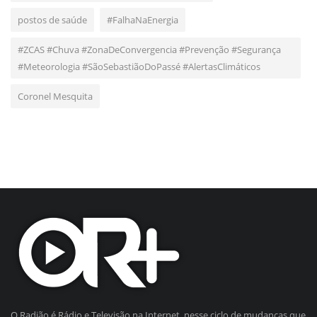
postos de saúde
#FalhaNaEnergia
#ZCAS #Chuva #ZonaDeConvergencia #Prevenção #Segurança
#Meteorologia #SãoSebastiãoDoPassé #AlertasClimáticos
Coronel Mesquita
O Radião é Rádio e Televisão na Internet, nesse ciclo de mudanças que