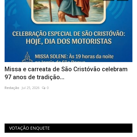
Missa e carreata de São Cristóvão celebram
P
97 anos de tradição...
p
Redação
Jul 25, 2026
0
Re
A 
ma
VOTAÇÃO ENQUETE