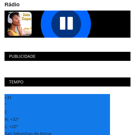
Rádio
PUBLICIDADE
TEMPO
+
31
°
C
H:
+
32°
L:
+
20°
Sao Sebastiao do Passe