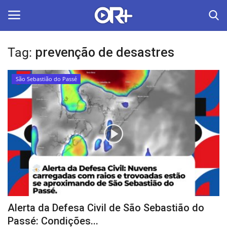
Tag:
prevenção de desastres
LOGIN
ASSINAR
São Sebastião do Passé
Home
O Radião News
Últimas
Radio & Tv
Política
Alerta da Defesa Civil de São Sebastião do
Economia
Passé: Condições...