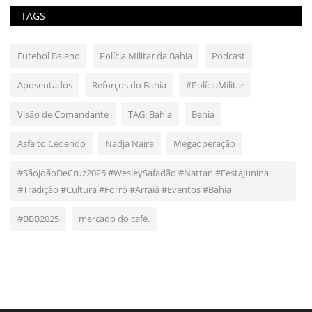
TAGS
Futebol Baiano
Polícia Militar da Bahia
Podcast
Aposentados
Reforços do Bahia
#PolíciaMilitar
Visão de Comandante
TAG: Bahia
Bahia
Asfalto Cedendo
Nadja Naira
Megaoperação
#SãoJoãoDeCruz2025 #WesleySafadão #Nattan #FestaJunina
#Tradição #Cultura #Forró #Arraiá #Eventos #Bahia
#BBB2025
mercado do café.