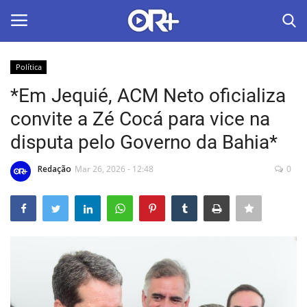
Política
LOGIN
ASSINAR
*Em Jequié, ACM Neto oficializa
convite a Zé Cocá para vice na
Home
disputa pelo Governo da Bahia*
O Radião News
Redação
Mar 26, 2026 - 12:48
0
Últimas
Radio & Tv
Política
Economia