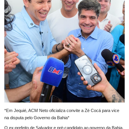
Educação
Municípios
Esportes
Saúde
Language
portugues
English
*Em Jequié, ACM Neto oficializa convite a Zé Cocá para vice
na disputa pelo Governo da Bahia*
O ex-prefeito de Salvador e pré-candidato ao governo da Bahia,