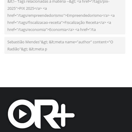
&lt;!-- Tags relacionadas à matéria --&gt; <a href="/tags/pix-
2025">PIX 2025</a> <a
href="/tags/empreendedorismo">Empreendedorismo</a> <a
href="/tags/fiscalizacao-receita">Fiscalização Receita</a> <a
href="/tags/economia">Economia</a> <a href="/ta
Sebastião Mendes"&gt; &lt;meta name="author" content="O
Radião"&gt; &lt;meta p