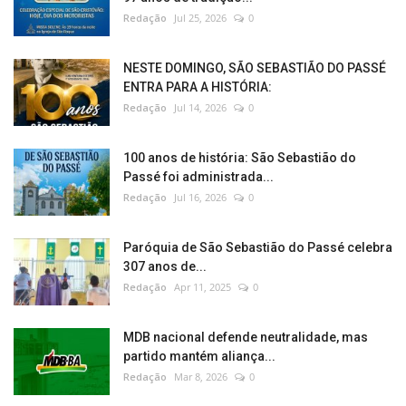
Redação
Jul 25, 2026
0
NESTE DOMINGO, SÃO SEBASTIÃO DO PASSÉ
ENTRA PARA A HISTÓRIA:
Redação
Jul 14, 2026
0
100 anos de história: São Sebastião do
Passé foi administrada...
Redação
Jul 16, 2026
0
Paróquia de São Sebastião do Passé celebra
307 anos de...
Redação
Apr 11, 2025
0
MDB nacional defende neutralidade, mas
partido mantém aliança...
Redação
Mar 8, 2026
0