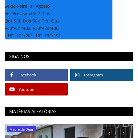
Sexta-Feira, 07 Agosto
Ver Previsão de 7 Dias
Qui
Sáb
Dom
Seg
Ter
Qua
+
30°
+
31°
+
32°
+
30°
+
29°
+
30°
+
18°
+
20°
+
20°
+
19°
+
19°
+
19°
SIGA-NOS
Facebook
Instagram
Youtube
MATÉRIAS ALEATÓRIAS
Madre de Deus