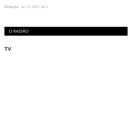
Redação
Jan 13, 2025
0
Educação
Municípios
O RADIÃO
Esportes
TV
Saúde
Language
portugues
English