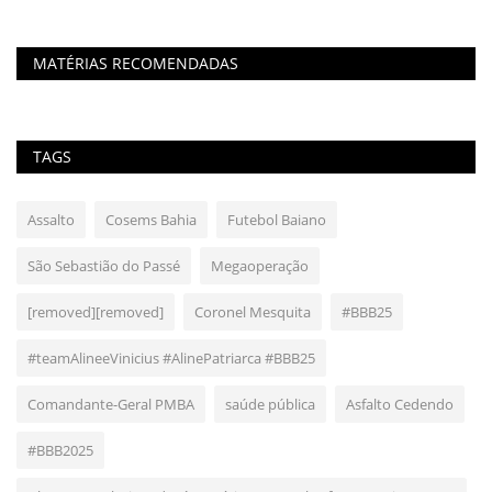
MATÉRIAS RECOMENDADAS
TAGS
Assalto
Cosems Bahia
Futebol Baiano
São Sebastião do Passé
Megaoperação
[removed][removed]
Coronel Mesquita
#BBB25
#teamAlineeVinicius #AlinePatriarca #BBB25
Comandante-Geral PMBA
saúde pública
Asfalto Cedendo
#BBB2025