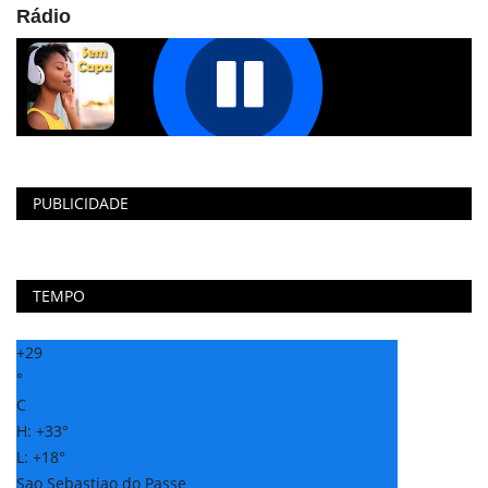
Rádio
PUBLICIDADE
TEMPO
+
29
°
C
H:
+
33°
L:
+
18°
Sao Sebastiao do Passe