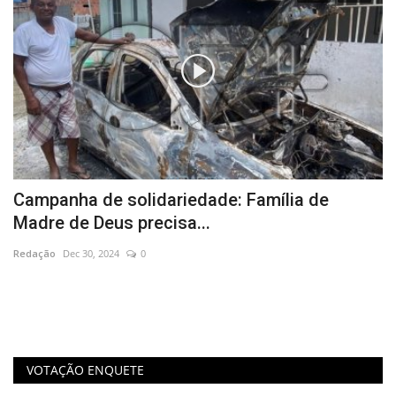
Campanha de solidariedade: Família de
N
Madre de Deus precisa...
C
Redação
Dec 30, 2024
0
Re
Ca
di
VOTAÇÃO ENQUETE