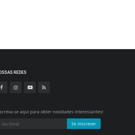
OSSAS REDES
screva-se aqui para obter novidades interessantes!
Se inscrever