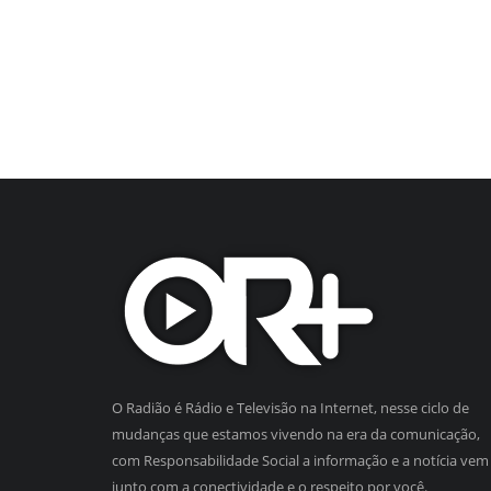
O Radião é Rádio e Televisão na Internet, nesse ciclo de
mudanças que estamos vivendo na era da comunicação,
com Responsabilidade Social a informação e a notícia vem
junto com a conectividade e o respeito por você.