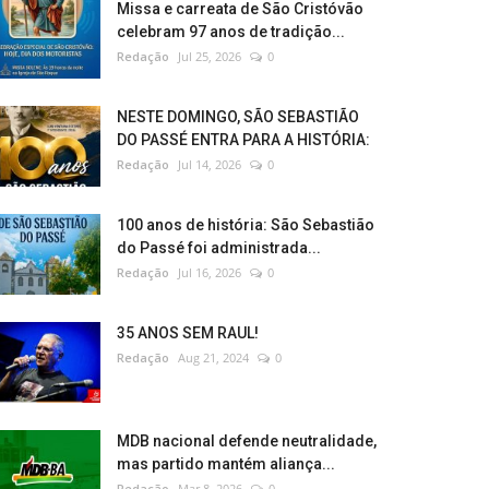
Missa e carreata de São Cristóvão
celebram 97 anos de tradição...
Redação
Jul 25, 2026
0
NESTE DOMINGO, SÃO SEBASTIÃO
DO PASSÉ ENTRA PARA A HISTÓRIA:
Redação
Jul 14, 2026
0
100 anos de história: São Sebastião
do Passé foi administrada...
Redação
Jul 16, 2026
0
35 ANOS SEM RAUL!
Redação
Aug 21, 2024
0
MDB nacional defende neutralidade,
mas partido mantém aliança...
Redação
Mar 8, 2026
0