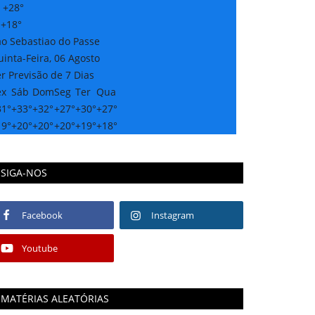
:
+
28°
:
+
18°
ao Sebastiao do Passe
inta-Feira, 06 Agosto
r Previsão de 7 Dias
ex
Sáb
Dom
Seg
Ter
Qua
31°
+
33°
+
32°
+
27°
+
30°
+
27°
19°
+
20°
+
20°
+
20°
+
19°
+
18°
SIGA-NOS
Facebook
Instagram
Youtube
MATÉRIAS ALEATÓRIAS