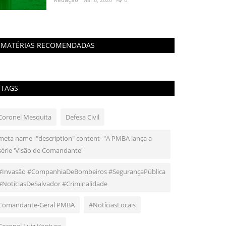
MATÉRIAS RECOMENDADAS
TAGS
Coronel Mesquita
Defesa Civil
meta name="description" content="A PMBA lança a
série 'Visão de Comandante'
#Invasão #CompanhiaDeBombeiros #SegurançaPública
#NotíciasDeSalvador #Criminalidade
Comandante-Geral PMBA
#NotíciasLocais