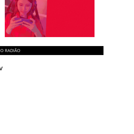
O RADIÃO
V