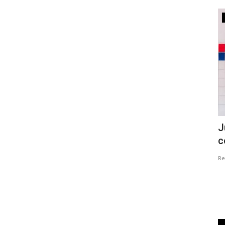
São Sebastião do Passé
eixeira
São João de Bastião 2026: Cortejo
J
Junino começa às 16h...
c
Redação
Jun 18, 2026
0
Re
u primeiro