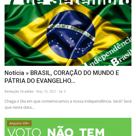
Notícia » BRASIL, CORAÇÃO DO MUNDO E
PÁTRIA DO EVANGELHO...
Redação Oradião
May 10, 2021
0
Chega o Dia em que comemoramos a nossa independência. Será? Será
que nesta data...
Arquivo OR+