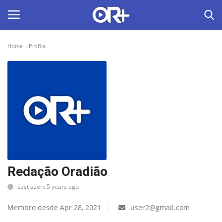
Home
Profile
LOGIN
ASSINAR
Home
O Radião News
Últimas
Radio & Tv
Redação Oradião
Last seen: 5 years ago
Política
Membro desde Apr 28, 2021
user2@gmail.com
Economia