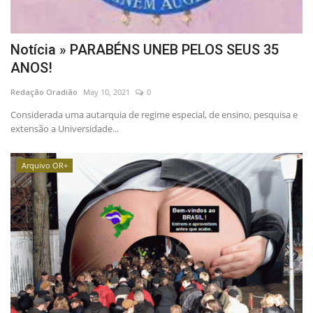
Notícia » PARABÉNS UNEB PELOS SEUS 35
ANOS!
Redação Oradião
May 10, 2021
0
Considerada uma autarquia de regime especial, de ensino, pesquisa e
extensão a Universidade...
Arquivo OR+