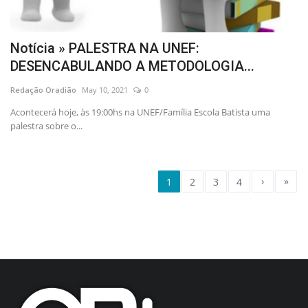
Notícia » PALESTRA NA UNEF:
DESENCABULANDO A METODOLOGIA...
Redação Oradião
May 10, 2021
0
Acontecerá hoje, às 19:00hs na UNEF/Família Escola Batista uma
palestra sobre o...
›
»
1
2
3
4