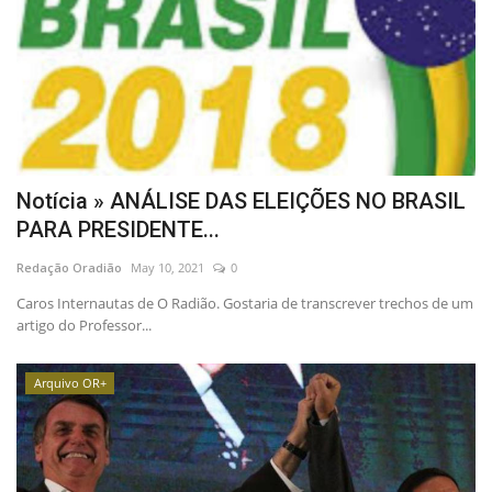
Notícia » ANÁLISE DAS ELEIÇÕES NO BRASIL
PARA PRESIDENTE...
Redação Oradião
May 10, 2021
0
Caros Internautas de O Radião. Gostaria de transcrever trechos de um
artigo do Professor...
Arquivo OR+