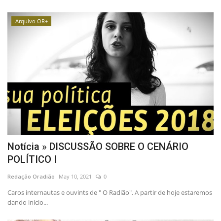
Arquivo OR+
Notícia » DISCUSSÃO SOBRE O CENÁRIO
POLÍTICO I
Redação Oradião
May 10, 2021
0
Caros internautas e ouvints de " O Radião". A partir de hoje estaremos
dando início...