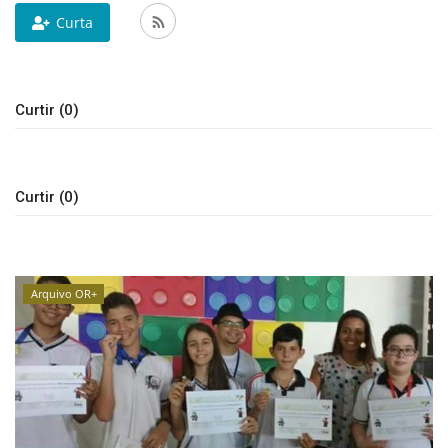
Curta
Educação
Municípios
Curtir (0)
Esportes
Saúde
Curtir (0)
Language
portugues
English
Arquivo OR+