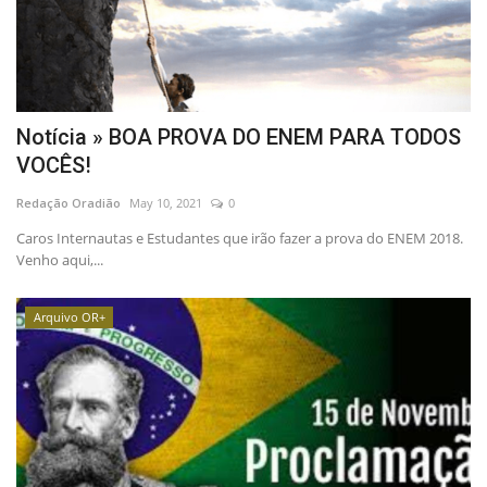
Notícia » BOA PROVA DO ENEM PARA TODOS
VOCÊS!
Redação Oradião
May 10, 2021
0
Caros Internautas e Estudantes que irão fazer a prova do ENEM 2018.
Venho aqui,...
Arquivo OR+