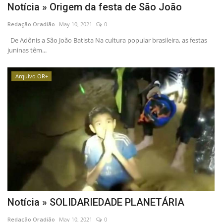
Notícia » Origem da festa de São João
Redação Oradião
May 10, 2021
0
De Adônis a São João Batista Na cultura popular brasileira, as festas
juninas têm...
Arquivo OR+
Notícia » SOLIDARIEDADE PLANETÁRIA
Redação Oradião
May 10, 2021
0