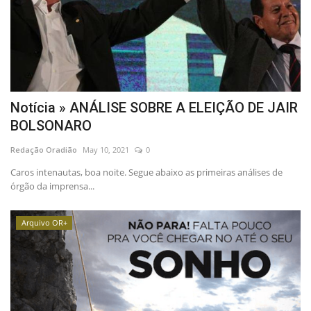
Notícia » ANÁLISE SOBRE A ELEIÇÃO DE JAIR
BOLSONARO
Redação Oradião
May 10, 2021
0
Caros intenautas, boa noite. Segue abaixo as primeiras análises de
órgão da imprensa...
Arquivo OR+