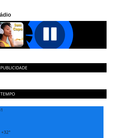
ádio
PUBLICIDADE
TEMPO
31
:
+
32°