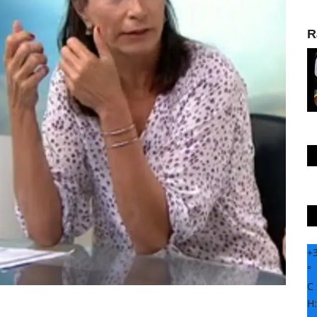
R
+
°
C
H