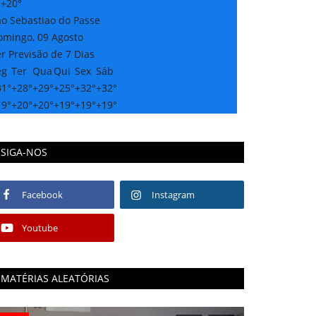
:
+
20°
ao Sebastiao do Passe
omingo, 09 Agosto
r Previsão de 7 Dias
eg
Ter
Qua
Qui
Sex
Sáb
31°
+
28°
+
29°
+
25°
+
32°
+
32°
19°
+
20°
+
20°
+
19°
+
19°
+
19°
SIGA-NOS
Facebook
Instagram
Youtube
MATÉRIAS ALEATÓRIAS