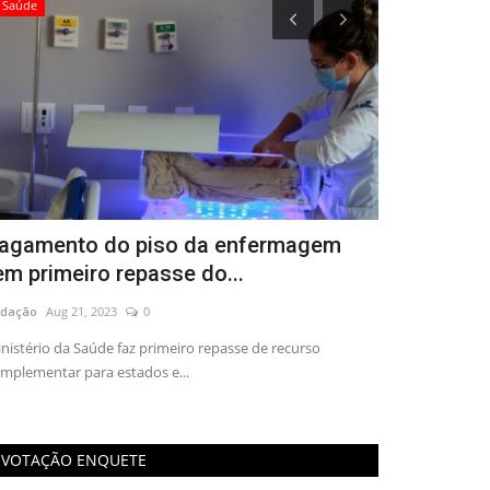
Saúde
Arquivo OR+
agamento do piso da enfermagem
Notícia »
em primeiro repasse do...
35 ANOS!
dação
Aug 21, 2023
0
Redação Oradião
nistério da Saúde faz primeiro repasse de recurso
Considerada uma 
mplementar para estados e...
pesquisa e extens
VOTAÇÃO ENQUETE