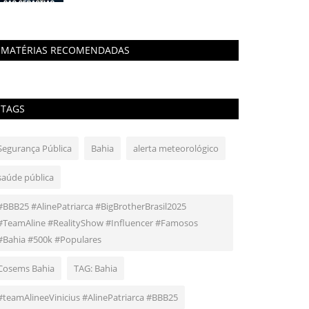
MATÉRIAS RECOMENDADAS
TAGS
Segurança Pública
Bahia
alerta meteorológico
saúde pública
#BBB25 #AlinePatriarca #BigBrotherBrasil2025
#TeamAline #RealityShow #Influencer #Famosos
#Bahia #500k #Populares
Cosems Bahia
TAG: Bahia
#teamAlineeVinicius #AlinePatriarca #BBB25