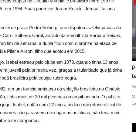
ersas etapas do Circuito Mundial e brasileiro entre 1993 e
Municípios
, em 1994. Suas parceiras foram Roseli , Jerusa, Tatiana
no vôlei de praia. Pedro Solberg, que disputou as Olimpíadas da
e Carol Solberg. Carol, ao lado da medalhista Bárbara Seixas,
imo fim de semana, a dupla ficou com o bronze na etapa de
ixa Pilar e Alison, filho que adotou em 2015.
o, Isabel estreou pelo clube em 1973, quando tinha 13 anos.
na CBF
Professor Macedo recebe homenagem
P
ra juvenil pela primeira vez, graças a titularidade que já tinha
no dia do Professor.
t
peã brasileira pela equipe rubro-negra.
Redação
Oct 15, 2023
0
Re
82, em um torneio amistoso da seleção brasileira no Ginásio
Amigos e colegas que souberam do passamento neste
Mi
pão, tinha mais de 20 mil pessoas na arquibancada. O público
sábado (14), do professor que...
co
jogo. Isabel, então com 22 anos, pediu o microfone oficial do
rcedores não parassem de xingar as asiáticas, não teria mais
público se comportou.