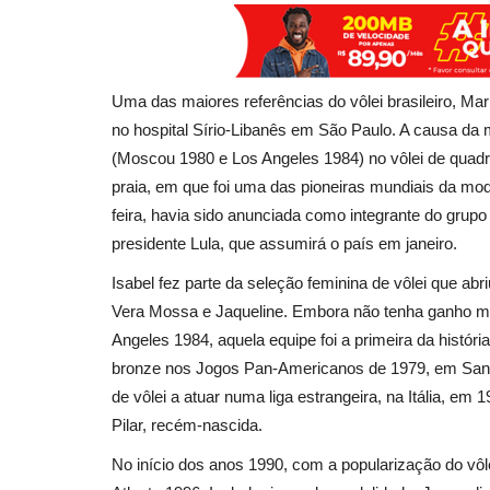
Uma das maiores referências do vôlei brasileiro, Mari
no hospital Sírio-Libanês em São Paulo. A causa da 
(Moscou 1980 e Los Angeles 1984) no vôlei de quadra
praia, em que foi uma das pioneiras mundiais da moda
feira, havia sido anunciada como integrante do grupo
presidente Lula, que assumirá o país em janeiro.
Isabel fez parte da seleção feminina de vôlei que ab
Vera Mossa e Jaqueline. Embora não tenha ganho m
Angeles 1984, aquela equipe foi a primeira da histór
bronze nos Jogos Pan-Americanos de 1979, em San Ju
de vôlei a atuar numa liga estrangeira, na Itália, e
Pilar, recém-nascida.
No início dos anos 1990, com a popularização do vôle