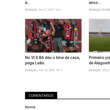
à...
anos...
Redação
Nov 7, 2025
0
Redação Oradi
No VI X BA deu o time da casa,
Primeiro jog
pega Leão .
de Alagoinh
Redação
Feb 18, 2024
0
Redação
May 1
COMENTARIOS
Nome