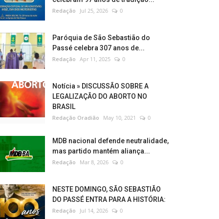
Redação
Jul 25, 2026
0
Paróquia de São Sebastião do
Passé celebra 307 anos de...
Redação
Apr 11, 2025
0
Notícia » DISCUSSÃO SOBRE A
LEGALIZAÇÃO DO ABORTO NO
BRASIL
Redação Oradião
May 10, 2021
0
MDB nacional defende neutralidade,
mas partido mantém aliança...
Redação
Mar 8, 2026
0
NESTE DOMINGO, SÃO SEBASTIÃO
DO PASSÉ ENTRA PARA A HISTÓRIA:
Redação
Jul 14, 2026
0