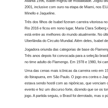
Atlanta 1996, Isabel migrou de modalidade. Jogou div
Esportes
2001, inclusive com ouro na etapa de Miami, nos EUA
Minello e Jaqueline.
Três dos filhos de Isabel fizeram carreira vitoriosa 
Rio 2016 e ficou em nono lugar, Maria Clara Solberg 
está entre as melhores do mundo atualmente. No últ
Uberlândia do Circuito Mundial. Além deles, Isabel de
Jogadora oriunda das categorias de base do Flameng
sé: Reabertura
Ednaldo Rodrigues um baiano 
Três anos depois foi convocada para a seleção brasilei
..
desposto do cargo de...
no time adulto do Flamengo. Em 1978 e 1980, foi cam
Redação
Dec 7, 2023
0
Uma das cenas mais icônicas da carreira veio em 19
ja Naira ao lado de
do Ibirapuera, em São Paulo. O jogo era contra o Ja
estava sendo hostil com as nipônicas, que venciam o 
evento e fez um discurso forte, dizendo que se os to
jogo. A partida seguiu, o Brasil foi derrotado, mas o 