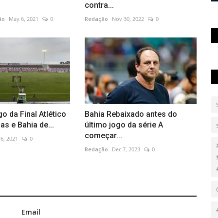
contra...
ão
May 6, 2021
0
Redação
Nov 30, 2022
0
o da Final Atlético
Bahia Rebaixado antes do
as e Bahia de...
último jogo da série A
começar...
6, 2021
0
Redação
Dec 7, 2023
0
Email