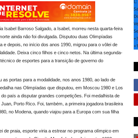
L
S
D
Ve
a Isabel Barroso Salgado, a Isabel, morreu nesta quarta-feira
S
morte ainda não foi divulgada. Disputou duas Olimpíadas
+
 e depois, no início dos anos 1990, migrou para o vôlei de
+
lidade. Deixa cinco filhos e cinco netos. Na última segunda-
 técnico de esportes para a transição de governo do
riu as portas para a modalidade, nos anos 1980, ao lado de
edalha nas Olimpíadas que disputou, em Moscou 1980 e Los
ia do país a disputar grandes competições. Foi medalhista de
an, Porto Rico. Foi, também, a primeira jogadora brasileira
m 1980, no Modena, quando viajou para a Europa com sua filha
i de praia, esporte viria a estrear no programa olímpico em