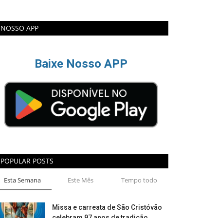
NOSSO APP
Baixe Nosso APP
POPULAR POSTS
Esta Semana
Este Mês
Tempo todo
Missa e carreata de São Cristóvão
celebram 97 anos de tradição...