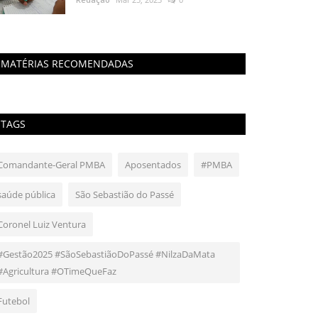
MATÉRIAS RECOMENDADAS
TAGS
Comandante-Geral PMBA
Aposentados
#PMBA
saúde pública
São Sebastião do Passé
Coronel Luiz Ventura
#Gestão2025 #SãoSebastiãoDoPassé #NilzaDaMata
#Agricultura #OTimeQueFaz
Futebol