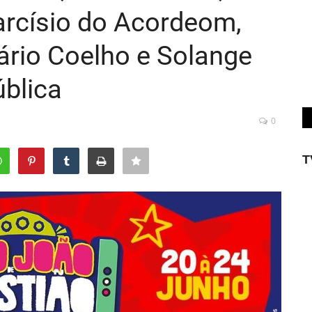
arcísio do Acordeom,
rio Coelho e Solange
blica
0
T