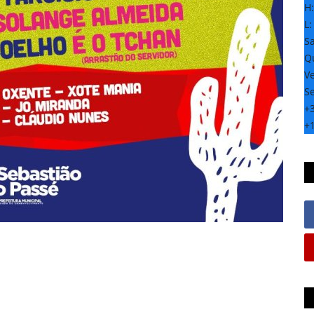
H
L
S
Qu
Ve
S
+
+