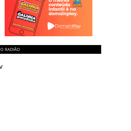
O RADIÃO
V