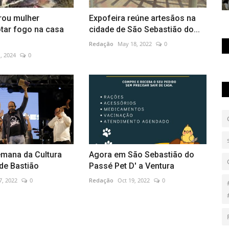
grou mulher
Expofeira reúne artesãos na
tar fogo na casa
cidade de São Sebastião do...
Redação
May 18, 2022
0
1, 2024
0
emana da Cultura
Agora em São Sebastião do
 de Bastião
Passé Pet D' a Ventura
7, 2022
0
Redação
Oct 19, 2022
0