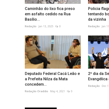
Caminhão do lixo fica preso
Policia fla
em asfalto cedido na Rua
tentando bo
Basílio...
da vizinha
Redação
Jan 13, 2025
0
Redação
Jan 1
Deputado Federal Cacá Leão e
2º dia da S
a Prefeita Nilza da Mata
Evangélica
concedem...
Redação
Dec 1
Redação Oradião
May 4, 2021
0