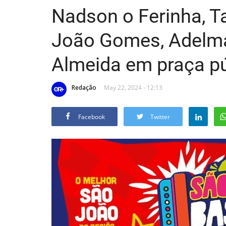
Nadson o Ferinha, T
João Gomes, Adelmá
Almeida em praça pú
Redação
May 22, 2024 - 12:13
Facebook
Twitter