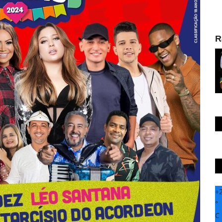
R
+
°
C