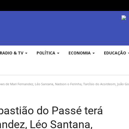
RADIO & TV
POLÍTICA
ECONOMIA
EDUCAÇÃO
ows de Mari Fernandez, Léo Santana, Nadson o Ferinha, Tarcísio do Acordeom, João Go
astião do Passé terá
ndez, Léo Santana,