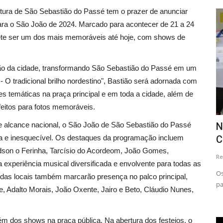
itura de São Sebastião do Passé tem o prazer de anunciar
Arquivo OR+
ara o São João de 2024. Marcado para acontecer de 21 a 24
mete ser um dos mais memoráveis até hoje, com shows de
ção da cidade, transformando São Sebastião do Passé em um
 O tradicional brilho nordestino", Bastião será adornada com
ões temáticas na praça principal e em toda a cidade, além de
feitos para fotos memoráveis.
 alcance nacional, o São João de São Sebastião do Passé
e
Notícia » Escola Família Batista no
S
ca e inesquecível. Os destaques da programação incluem
.
Campeonato Baiano de...
d
dson o Ferinha, Tarcísio do Acordeom, João Gomes,
Redação Oradião
May 10, 2021
0
Re
experiência musical diversificada e envolvente para todas as
Os alunos da Escola Família Batista, foram classificados para
Na
ndas locais também marcarão presença no palco principal,
participarem do Campeonato...
Ma
, Adalto Morais, João Oxente, Jairo e Beto, Cláudio Nunes,
m dos shows na praça pública. Na abertura dos festejos, o