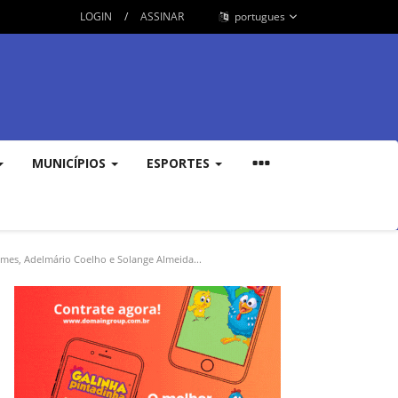
LOGIN
/
ASSINAR
portugues
MUNICÍPIOS
ESPORTES
mes, Adelmário Coelho e Solange Almeida...