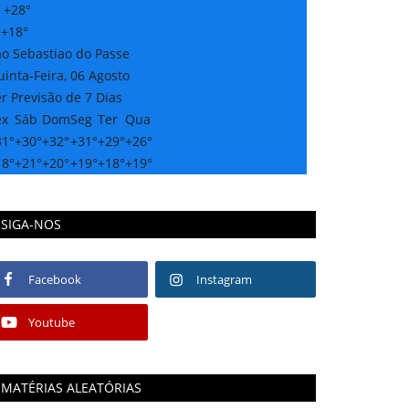
:
+
28°
:
+
18°
ao Sebastiao do Passe
inta-Feira, 06 Agosto
r Previsão de 7 Dias
ex
Sáb
Dom
Seg
Ter
Qua
31°
+
30°
+
32°
+
31°
+
29°
+
26°
18°
+
21°
+
20°
+
19°
+
18°
+
19°
SIGA-NOS
Facebook
Instagram
Youtube
MATÉRIAS ALEATÓRIAS