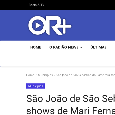
Radio & TV
HOME
O RADIÃO NEWS
ÚLTIMAS
Home
Municípios
São João de São Sebastião do Passé terá sh
Municípios
São João de São Seb
shows de Mari Ferna