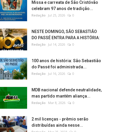
Missa e carreata de São Cristóvão
celebram 97 anos de tradição...
Redação
Jul 25, 2026
0
NESTE DOMINGO, SÃO SEBASTIÃO
DO PASSÉ ENTRA PARA A HISTÓRIA:
Redação
Jul 14, 2026
0
100 anos de história: São Sebastião
do Passé foi administrada...
Redação
Jul 16, 2026
0
MDB nacional defende neutralidade,
mas partido mantém aliança...
Redação
Mar 8, 2026
0
2 mil licenças - prêmio serão
distribuídas ainda nesse...
Redação
Mar 25, 2023
0