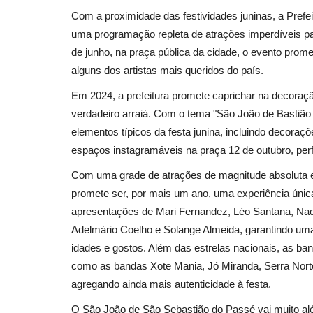
Com a proximidade das festividades juninas, a Prefe
São Sebastião do Passé
uma programação repleta de atrações imperdíveis p
de junho, na praça pública da cidade, o evento pro
alguns dos artistas mais queridos do país.
Em 2024, a prefeitura promete caprichar na decora
verdadeiro arraiá. Com o tema "São João de Bastião -
elementos típicos da festa junina, incluindo decoraç
espaços instagramáveis na praça 12 de outubro, per
Com uma grade de atrações de magnitude absoluta e
São Cristóvão
Polícia Militar realiza reunião d
promete ser, por mais um ano, uma experiência úni
radição...
alinhamento para a segurança..
apresentações de Mari Fernandez, Léo Santana, Na
Redação
Jun 18, 2026
0
Adelmário Coelho e Solange Almeida, garantindo uma 
idades e gostos. Além das estrelas nacionais, as ba
como as bandas Xote Mania, Jó Miranda, Serra Norte
agregando ainda mais autenticidade à festa.
O São João de São Sebastião do Passé vai muito alé