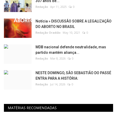
307 anos de...
Redação
Apr 11, 2025
0
Notícia » DISCUSSÃO SOBRE A LEGALIZAÇÃO
DO ABORTO NO BRASIL
Redação Oradião
May 10, 2021
0
MDB nacional defende neutralidade, mas
partido mantém aliança...
Redação
Mar 8, 2026
0
NESTE DOMINGO, SÃO SEBASTIÃO DO PASSÉ
ENTRA PARA A HISTÓRIA:
Redação
Jul 14, 2026
0
MATÉRIAS RECOMENDADAS