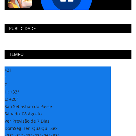
PUBLICIDADE
TEMPO
+
31
°
C
H:
+
33°
L:
+
20°
Sao Sebastiao do Passe
Sábado, 08 Agosto
Ver Previsão de 7 Dias
Dom
Seg
Ter
Qua
Qui
Sex
+
33°
+
31°
+
28°
+
28°
+
26°
+
33°