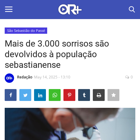
São Sebastião do Passé
LOGIN
ASSINAR
Mais de 3.000 sorrisos são
devolvidos à população
Home
sebastianense
O Radião News
Redação
May 14, 2025 - 13:10
0
Últimas
Radio & Tv
Política
Economia