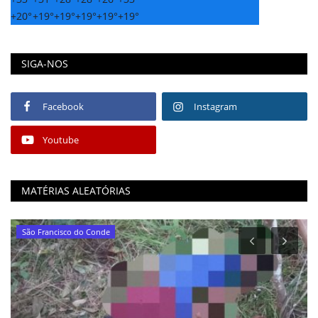
+
20°
+
19°
+
19°
+
19°
+
19°
+
19°
SIGA-NOS
Facebook
Instagram
Youtube
MATÉRIAS ALEATÓRIAS
São Francisco do Conde