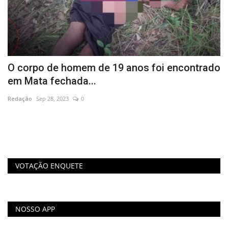
O corpo de homem de 19 anos foi encontrado
N
em Mata fechada...
E
Redação
Sep 28, 2023
0
Re
Em
em
VOTAÇÃO ENQUETE
NOSSO APP