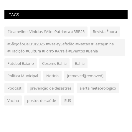
TAGS
#teamAlineeVinicius #AlinePatriarca #BBB25
Revista Época
#SãoJoãoDeCruz2025 #WesleySafadão #Nattan #FestaJunina
#Tradição #Cultura #Forró #Arraiá #Eventos #Bahia
Futebol Baiano
Cosems Bahia
Bahia
Política Municipal
Notícia
[removed][removed]
Podcast
prevenção de desastres
alerta meteorológico
Vacina
postos de saúde
SUS