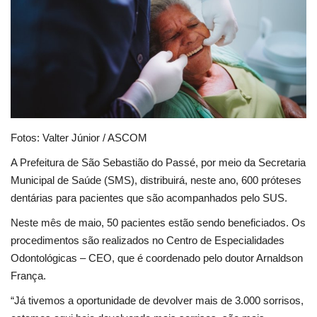
Educação
Municípios
Esportes
Saúde
Fotos: Valter Júnior / ASCOM
A Prefeitura de São Sebastião do Passé, por meio da Secretaria
Language
Municipal de Saúde (SMS), distribuirá, neste ano, 600 próteses
portugues
English
dentárias para pacientes que são acompanhados pelo SUS.
Neste mês de maio, 50 pacientes estão sendo beneficiados. Os
procedimentos são realizados no Centro de Especialidades
Odontológicas – CEO, que é coordenado pelo doutor Arnaldson
França.
“Já tivemos a oportunidade de devolver mais de 3.000 sorrisos,