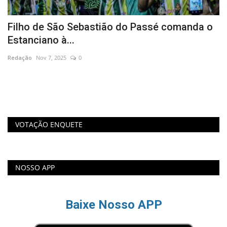
o
Filho de São Sebastião do Passé comanda o
S
Estanciano à...
m
Redação
Nov 7, 2025
0
Re
Pr
aç
VOTAÇÃO ENQUETE
NOSSO APP
Baixe Nosso APP