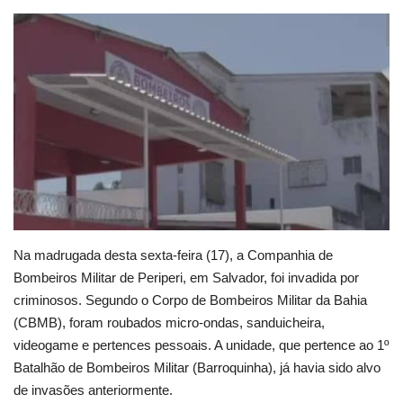
Educação
Municípios
Esportes
Saúde
Language
portugues
English
Na madrugada desta sexta-feira (17), a Companhia de
Bombeiros Militar de Periperi, em Salvador, foi invadida por
criminosos. Segundo o Corpo de Bombeiros Militar da Bahia
(CBMB), foram roubados micro-ondas, sanduicheira,
videogame e pertences pessoais. A unidade, que pertence ao 1º
Batalhão de Bombeiros Militar (Barroquinha), já havia sido alvo
de invasões anteriormente.