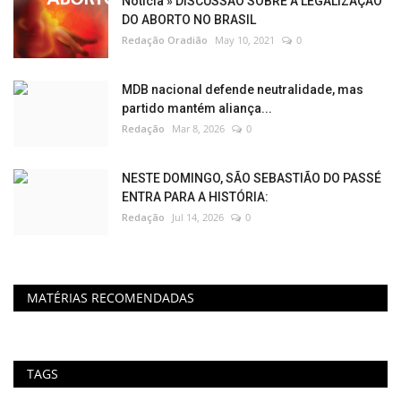
Notícia » DISCUSSÃO SOBRE A LEGALIZAÇÃO
DO ABORTO NO BRASIL
Redação Oradião
May 10, 2021
0
MDB nacional defende neutralidade, mas
partido mantém aliança...
Redação
Mar 8, 2026
0
NESTE DOMINGO, SÃO SEBASTIÃO DO PASSÉ
ENTRA PARA A HISTÓRIA:
Redação
Jul 14, 2026
0
MATÉRIAS RECOMENDADAS
TAGS