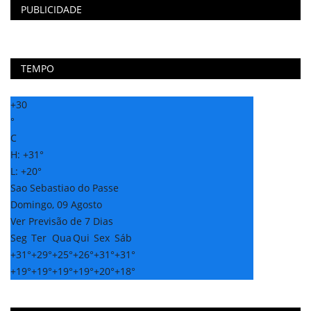
PUBLICIDADE
TEMPO
+
30
°
C
H:
+
31°
L:
+
20°
Sao Sebastiao do Passe
Domingo, 09 Agosto
Ver Previsão de 7 Dias
Seg
Ter
Qua
Qui
Sex
Sáb
+
31°
+
29°
+
25°
+
26°
+
31°
+
31°
+
19°
+
19°
+
19°
+
19°
+
20°
+
18°