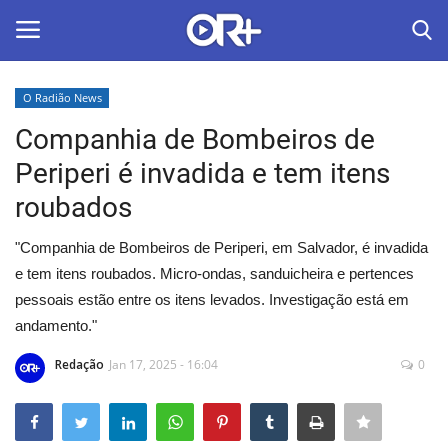
O Radião News
LOGIN
ASSINAR
Companhia de Bombeiros de
Periperi é invadida e tem itens
Home
roubados
O Radião News
"Companhia de Bombeiros de Periperi, em Salvador, é invadida
e tem itens roubados. Micro-ondas, sanduicheira e pertences
Últimas
pessoais estão entre os itens levados. Investigação está em
andamento."
Radio & Tv
Redação
Jan 17, 2025 - 16:04
0
Política
Economia