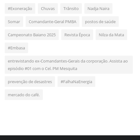
#Exoneração
Chuvas
Trânsito
Nadja Naira
Somar
Comandante-Geral PMBA
postos de saúde
Campeonato Baiano 2025
Revista Época
Nilza da Mata
#Embasa
entrevistando ex-Comandantes-Gerais da corporação. Assista ao
episódio #01 com o Cel. PM Mesquita
prevenção de desastres
#FalhaNaEnergia
mercado do café.