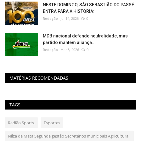
NESTE DOMINGO, SÃO SEBASTIÃO DO PASSÉ
ENTRA PARA A HISTÓRIA:
Redação
Jul 14, 2026
0
MDB nacional defende neutralidade, mas
partido mantém aliança...
Redação
Mar 8, 2026
0
MATÉRIAS RECOMENDADAS
TAGS
Radião Sports.
Esportes
Nilza da Mata Segunda gestão Secretários municipais Agricultura