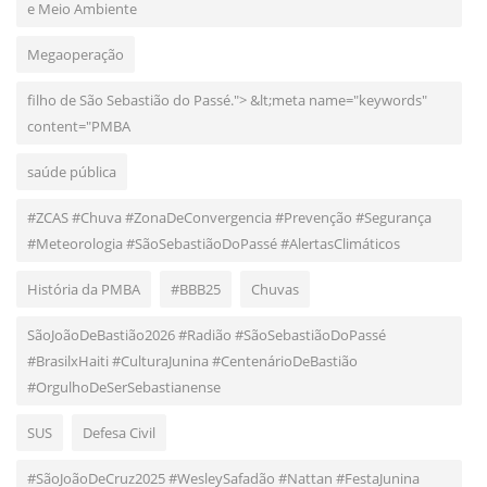
e Meio Ambiente
Megaoperação
filho de São Sebastião do Passé."> &lt;meta name="keywords"
content="PMBA
saúde pública
#ZCAS #Chuva #ZonaDeConvergencia #Prevenção #Segurança
#Meteorologia #SãoSebastiãoDoPassé #AlertasClimáticos
História da PMBA
#BBB25
Chuvas
SãoJoãoDeBastião2026 #Radião #SãoSebastiãoDoPassé
#BrasilxHaiti #CulturaJunina #CentenárioDeBastião
#OrgulhoDeSerSebastianense
SUS
Defesa Civil
#SãoJoãoDeCruz2025 #WesleySafadão #Nattan #FestaJunina