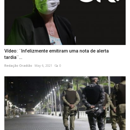
Vídeo: ¨Infelizmente emitiram uma nota de alerta
tardia¨...
Redação Oradião
May 6, 2021
0