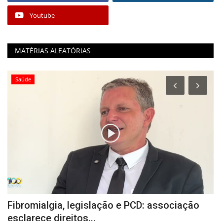
Youtube
MATÉRIAS ALEATÓRIAS
Saúde
sé
Fibromialgia, legislação e PCD: associação
E
esclarece direitos...
r