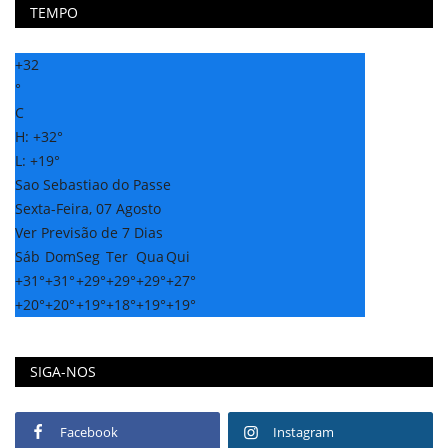
TEMPO
+
32
°
C
H:
+
32°
L:
+
19°
Sao Sebastiao do Passe
Sexta-Feira, 07 Agosto
Ver Previsão de 7 Dias
Sáb
Dom
Seg
Ter
Qua
Qui
+
31°
+
31°
+
29°
+
29°
+
29°
+
27°
+
20°
+
20°
+
19°
+
18°
+
19°
+
19°
SIGA-NOS
Facebook
Instagram